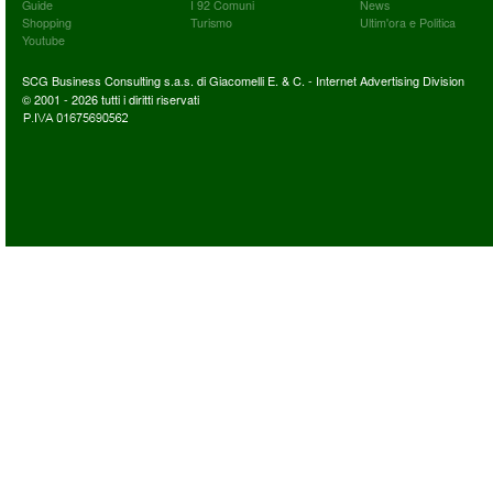
Guide
I 92 Comuni
News
Shopping
Turismo
Ultim'ora e Politica
Youtube
SCG Business Consulting s.a.s. di Giacomelli E. & C. - Internet Advertising Division
© 2001 - 2026 tutti i diritti riservati