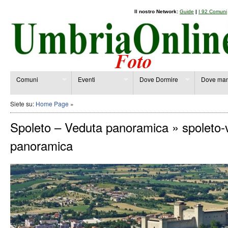
Il nostro Network:
Guide
|
I 92 Comuni
Comuni
Eventi
Dove Dormire
Dove man
Siete su:
Home Page
»
Spoleto – Veduta panoramica
» spoleto-
panoramica