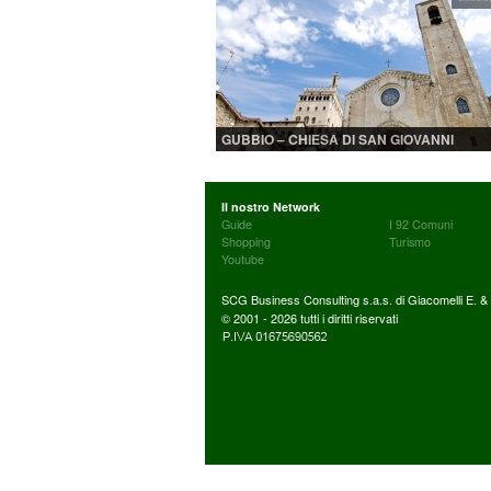
GUBBIO – CHIESA DI SAN GIOVANNI
Il nostro Network
Guide
I 92 Comuni
Shopping
Turismo
Youtube
SCG Business Consulting s.a.s. di Giacomelli E. & C
© 2001 - 2026 tutti i diritti riservati