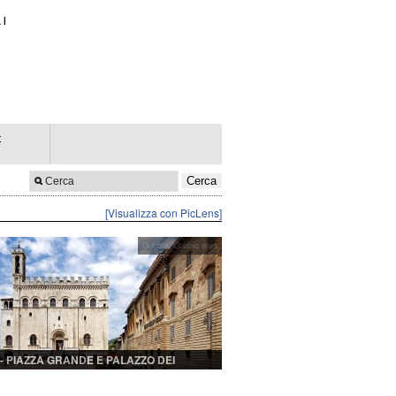
e
|
t
[Visualizza con PicLens]
Gubbio
,
Gubbio area
– PIAZZA GRANDE E PALAZZO DEI