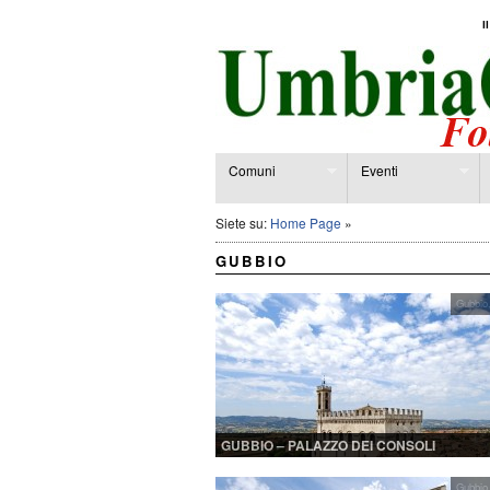
I
Comuni
Eventi
Siete su:
Home Page
»
GUBBIO
Gubbio
GUBBIO – PALAZZO DEI CONSOLI
Gubbio