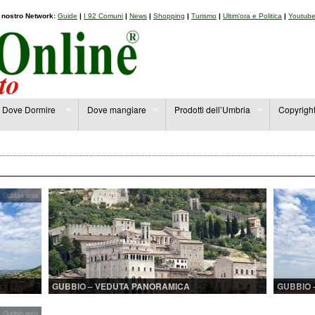
l nostro Network:
Guide
|
I 92 Comuni
|
News
|
Shopping
|
Turismo
|
Ultim'ora e Politica
|
Youtub
Dove Dormire
Dove mangiare
Prodotti dell’Umbria
Copyrigh
,
Gubbio area
Gubbio
,
Gubbio area
GUBBIO – VEDUTA PANORAMICA
GUBBIO 
CONSOLI
,
Gubbio area