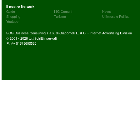
Il nostro Network
Guide
I 92 Comuni
News
Shopping
Turismo
Ultim'ora e Politica
Youtube
SCG Business Consulting s.a.s. di Giacomelli E. & C. - Internet Advertising Division
© 2001 - 2026 tutti i diritti riservati