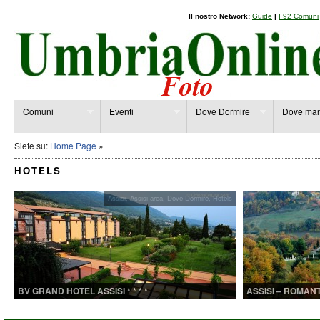
Il nostro Network:
Guide
|
I 92 Comuni
Comuni
Eventi
Dove Dormire
Dove man
Siete su:
Home Page
»
HOTELS
Assisi
,
Assisi area
,
Dove Dormire
,
Hotels
BV GRAND HOTEL ASSISI * * * *
ASSISI – ROMANT
ARMENZANO * * *