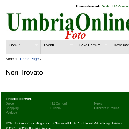
Il nostro Network:
Guide
|
I 92 Comuni
Comuni
Eventi
Dove Dormire
Dove man
Siete su:
Home Page
»
Non Trovato
Il nostro Network
Guide
I 92 Comuni
News
Shopping
Turismo
Ultim'ora e Politica
Youtube
SCG Business Consulting s.a.s. di Giacomelli E. & C. - Internet Advertising Division
© 2001 - 2026 tutti i diritti riservati