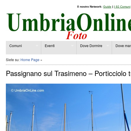
Il nostro Network:
Guide
|
I 92 Comuni
Comuni
Eventi
Dove Dormire
Dove man
Siete su:
Home Page
»
Passignano sul Trasimeno – Porticciolo tu