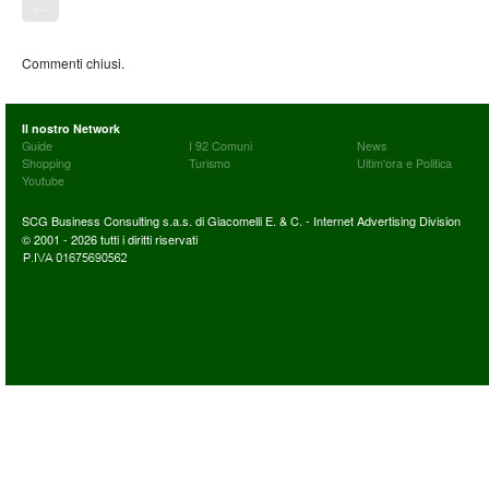
←
Commenti chiusi.
Il nostro Network
Guide
I 92 Comuni
News
Shopping
Turismo
Ultim'ora e Politica
Youtube
SCG Business Consulting s.a.s. di Giacomelli E. & C. - Internet Advertising Division
© 2001 - 2026 tutti i diritti riservati