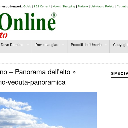
l nostro Network:
Guide
|
I 92 Comuni
|
News
|
Shopping
|
Turismo
|
Ultim'ora e Politica
|
Youtub
Dove Dormire
Dove mangiare
Prodotti dell’Umbria
Copyrigh
no – Panorama dall’alto
»
SPECI
eno-veduta-panoramica