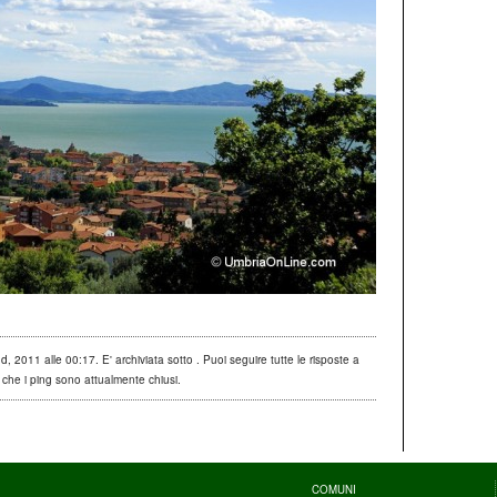
 2011 alle 00:17. E' archiviata sotto . Puoi seguire tutte le risposte a
che i ping sono attualmente chiusi.
COMUNI