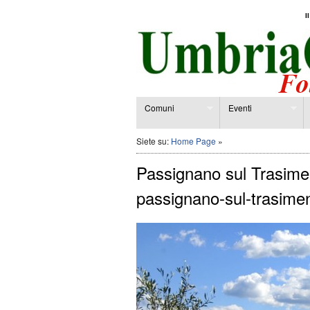
I
Comuni
Eventi
Siete su:
Home Page
»
Passignano sul Trasime
passignano-sul-trasim