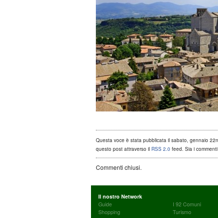
Questa voce è stata pubblicata il sabato, gennaio 22nd,
questo post attraverso il
RSS 2.0
feed. Sia i commenti 
Commenti chiusi.
Il nostro Network
Guide
I 92 Comuni
Shopping
Turismo