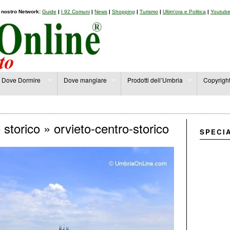
l nostro Network:
Guide
|
I 92 Comuni
|
News
|
Shopping
|
Turismo
|
Ultim'ora e Politica
|
Youtub
Dove Dormire
Dove mangiare
Prodotti dell’Umbria
Copyrigh
 storico
» orvieto-centro-storico
SPECI