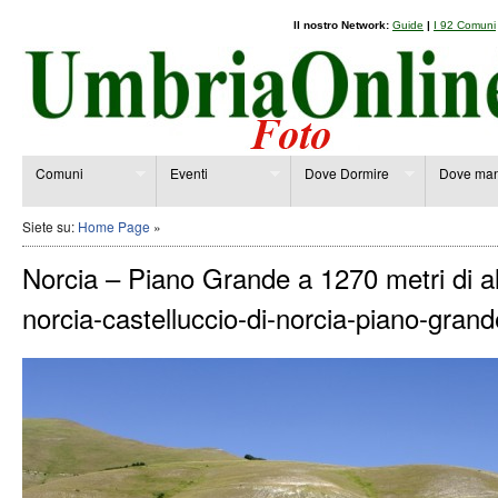
Il nostro Network:
Guide
|
I 92 Comuni
Comuni
Eventi
Dove Dormire
Dove man
Siete su:
Home Page
»
Norcia – Piano Grande a 1270 metri di al
norcia-castelluccio-di-norcia-piano-grand