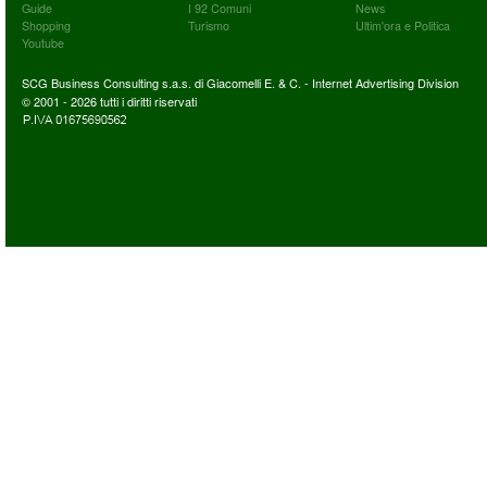
Guide
I 92 Comuni
News
Shopping
Turismo
Ultim'ora e Politica
Youtube
SCG Business Consulting s.a.s. di Giacomelli E. & C. - Internet Advertising Division
© 2001 - 2026 tutti i diritti riservati