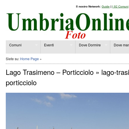
Il nostro Network:
Guide
|
I 92 Comuni
Comuni
Eventi
Dove Dormire
Dove man
Siete su:
Home Page
»
Lago Trasimeno – Porticciolo
» lago-tra
porticciolo