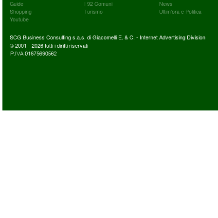
Guide
I 92 Comuni
News
Shopping
Turismo
Ultim'ora e Politica
Youtube
SCG Business Consulting s.a.s. di Giacomelli E. & C. - Internet Advertising Division
© 2001 - 2026 tutti i diritti riservati