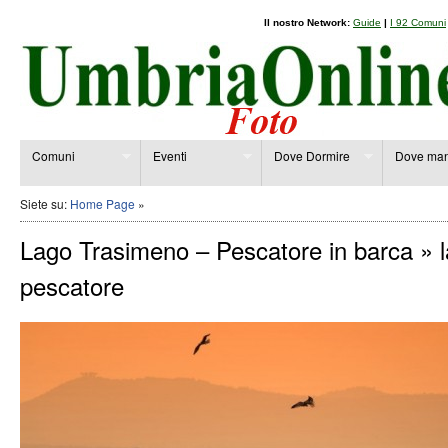
Il nostro Network:
Guide
|
I 92 Comuni
Comuni
Eventi
Dove Dormire
Dove man
Siete su:
Home Page
»
Lago Trasimeno – Pescatore in barca
» l
pescatore