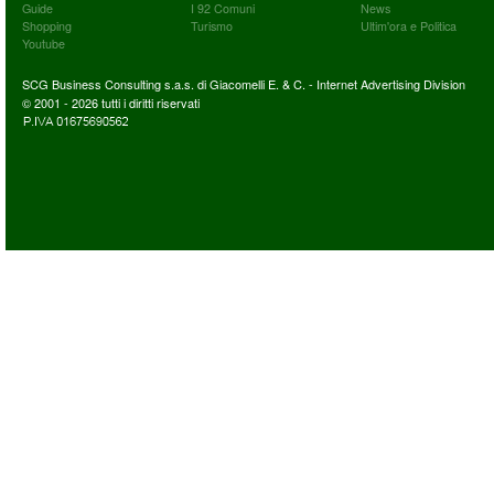
Guide
I 92 Comuni
News
Shopping
Turismo
Ultim'ora e Politica
Youtube
SCG Business Consulting s.a.s. di Giacomelli E. & C. - Internet Advertising Division
© 2001 - 2026 tutti i diritti riservati