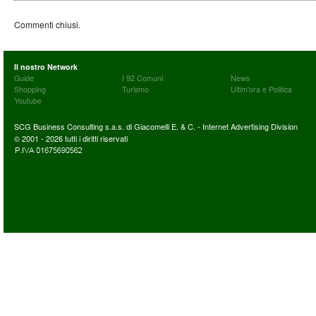
Commenti chiusi.
Il nostro Network
Guide
I 92 Comuni
News
Shopping
Turismo
Ultim'ora e Politica
Youtube
SCG Business Consulting s.a.s. di Giacomelli E. & C. - Internet Advertising Division
© 2001 - 2026 tutti i diritti riservati