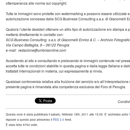
ottemperanza alle norme sul copyright.
Tutte le immagini sono protette con watermarking e possono essere utilizzate 
autorizzazione concessa dalla SCG Business Consulting s.a.s. di Giacomelli En
Qualora l’utente desideri ottenere un altro tipo di autorizzazione e/o stampa a p
mettersi direttamente in contatto con:
SCG Business Consulting s.a.s. di Giacomelli Enrico & C. – Archivio Fotografi
Via Campo Battaglia, 9 – 06122 Perugia
e-mail: redazione@umbriaonline.com
Accedendo al sito e consultando e prelevando le immagini contenute nel present
accetta tutte le condizioni stabilite in questa pagina e dalla legge italiana e dal
trattatati internazionali in materia, cui espressamente si rinvia.
Qualsiasi controversia relativa alla fruizione del servizio e/o all’interpretazion
presente pagina è rimandata alla competenza esclusiva del Foro di Perugia.
Condivi
Questa voce è stata pubblicata il sabato, febbraio 19th, 2011 alle 15:05. E' archiviata sotto
risposte a questo post attraverso il
RSS 2.0
feed.
È stato letto 9754 volte.