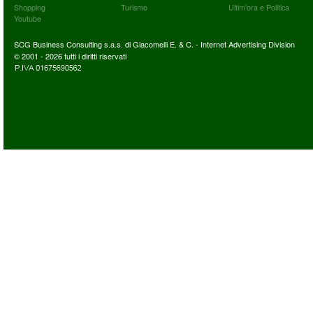
Shopping
Turismo
Ultim'ora e Politica
Youtube
SCG Business Consulting s.a.s. di Giacomelli E. & C. - Internet Advertising Division
© 2001 - 2026 tutti i diritti riservati