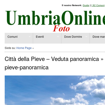
Il nostro Network:
Guide
|
I 92 Comuni
Comuni
Eventi
Dove Dormire
Dove man
Siete su:
Home Page
»
Città della Pieve – Veduta panoramica
» 
pieve-panoramica