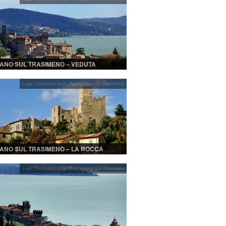
ANO SUL TRASIMENO – VEDUTA
MICA
Lago Trasimeno area
,
Passignano sul Trasimeno
ANO SUL TRASIMENO – LA ROCCA
Lago Trasimeno area
,
Passignano sul Trasimeno