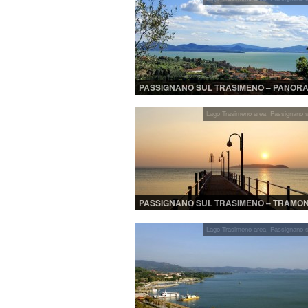
PASSIGNANO SUL TRASIMENO – PANOR
DALL’ALTO
Lago Trasimeno area
,
Passignano s
PASSIGNANO SUL TRASIMENO – TRAMO
MOLO
Lago Trasimeno area
,
Passignano s