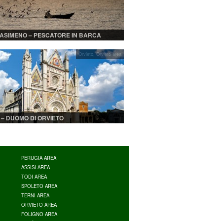
ASIMENO – PESCATORE IN BARCA
Orvieto
,
Orvieto area
 – DUOMO DI ORVIETO
PERUGIA AREA
ASSISI AREA
TODI AREA
SPOLETO AREA
TERNI AREA
ORVIETO AREA
FOLIGNO AREA