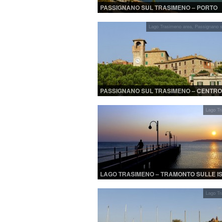
PASSIGNANO SUL TRASIMENO – PORTO
Lago Trasimeno area
,
Passignano s
PASSIGNANO SUL TRASIMENO – CENTRO
STORICO
Lago Tr
LAGO TRASIMENO – TRAMONTO SULLE I
Lago Tr