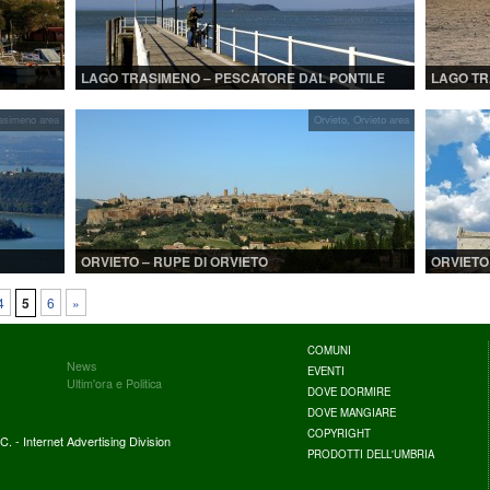
LAGO TRASIMENO – PESCATORE DAL PONTILE
LAGO TR
asimeno area
Orvieto
,
Orvieto area
ORVIETO – RUPE DI ORVIETO
ORVIETO
4
5
6
»
COMUNI
News
EVENTI
Ultim'ora e Politica
DOVE DORMIRE
DOVE MANGIARE
COPYRIGHT
. - Internet Advertising Division
PRODOTTI DELL'UMBRIA