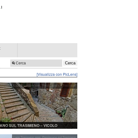
e
|
t
[Visualizza con PicLens]
Lago Trasimeno area
,
Passignano sul Trasimeno
ANO SUL TRASIMENO – VICOLO
RISTICO
Lago Trasimeno area
,
Passignano sul Trasimeno