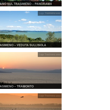
ANO SUL TRASIMENO – PANORAMA
Lago Trasimeno area
ASIMENO – VEDUTA SULL’ISOLA
RE
Lago Trasimeno area
ASIMENO – TRAMONTO
Lago Trasimeno area