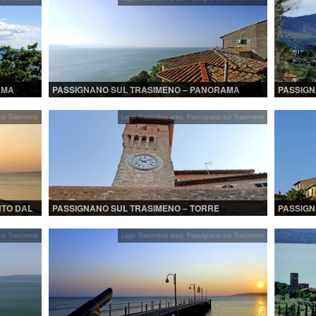
AMA
PASSIGNANO SUL TRASIMENO – PANORAMA
PASSIGN
DALLA ROCCA
PANORA
ul Trasimeno
Lago Trasimeno area
,
Passignano sul Trasimeno
NTO DAL
PASSIGNANO SUL TRASIMENO – TORRE
PASSIGN
DELL’OROLOGIO
ul Trasimeno
Lago Trasimeno area
,
Passignano sul Trasimeno