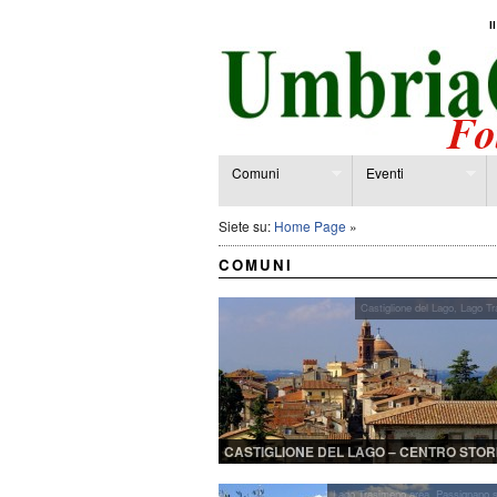
I
Comuni
Eventi
Siete su:
Home Page
»
COMUNI
Castiglione del Lago
,
Lago Tr
CASTIGLIONE DEL LAGO – CENTRO STOR
Lago Trasimeno area
,
Passignano s