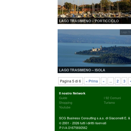
LAGO TRASIMENO – PORTICCIOLO
Lago Tr
LAGO TRASIMENO – ISOLA
Pagina 5 di 6
« Prima
«
...
2
3
Il nostro Network
Guide
I 92 Comuni
Shopping
Turismo
Youtube
SCG Business Consulting s.a.s. di Giacomelli E. & C
© 2001 - 2026 tutti i diritti riservati