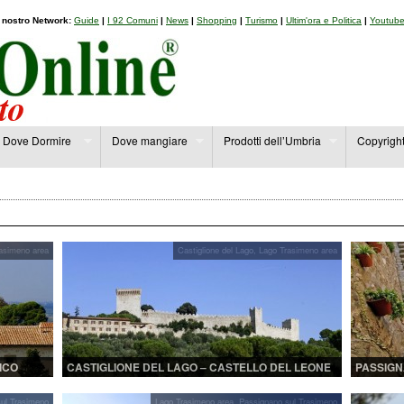
l nostro Network:
Guide
|
I 92 Comuni
|
News
|
Shopping
|
Turismo
|
Ultim'ora e Politica
|
Youtub
Dove Dormire
Dove mangiare
Prodotti dell’Umbria
Copyrigh
asimeno area
Castiglione del Lago
,
Lago Trasimeno area
ICO
CASTIGLIONE DEL LAGO – CASTELLO DEL LEONE
PASSIGN
CARATTE
ul Trasimeno
Lago Trasimeno area
,
Passignano sul Trasimeno