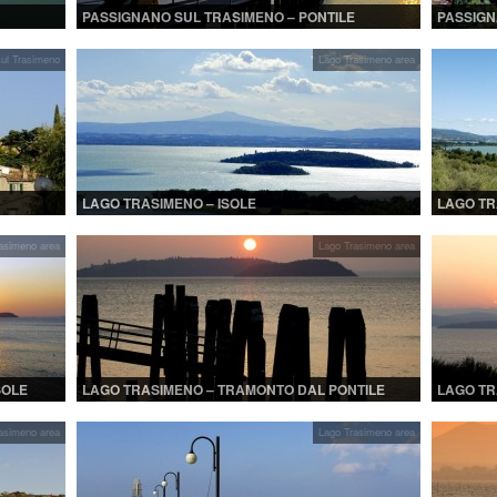
PASSIGNANO SUL TRASIMENO – PONTILE
PASSIGN
ul Trasimeno
Lago Trasimeno area
LAGO TRASIMENO – ISOLE
LAGO TR
MAGGIO
asimeno area
Lago Trasimeno area
SOLE
LAGO TRASIMENO – TRAMONTO DAL PONTILE
LAGO TR
asimeno area
Lago Trasimeno area