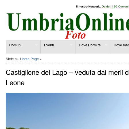
Il nostro Network:
Guide
|
I 92 Comuni
Comuni
Eventi
Dove Dormire
Dove man
Siete su:
Home Page
»
Castiglione del Lago – veduta dai merli d
Leone