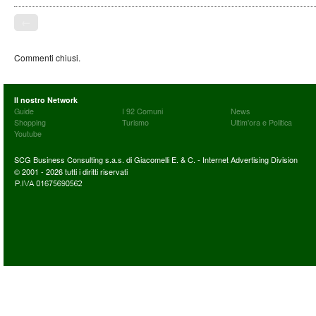
←
Commenti chiusi.
Il nostro Network
Guide
I 92 Comuni
News
Shopping
Turismo
Ultim'ora e Politica
Youtube
SCG Business Consulting s.a.s. di Giacomelli E. & C. - Internet Advertising Division
© 2001 - 2026 tutti i diritti riservati