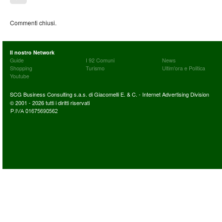
Commenti chiusi.
Il nostro Network
Guide
I 92 Comuni
News
Shopping
Turismo
Ultim'ora e Politica
Youtube
SCG Business Consulting s.a.s. di Giacomelli E. & C. - Internet Advertising Division
© 2001 - 2026 tutti i diritti riservati