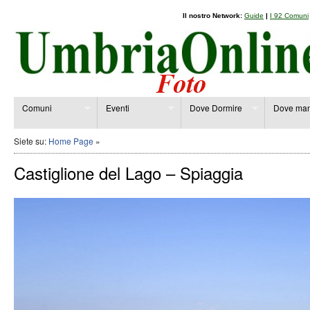
Il nostro Network:
Guide
|
I 92 Comuni
Comuni
Eventi
Dove Dormire
Dove man
Siete su:
Home Page
»
Castiglione del Lago – Spiaggia