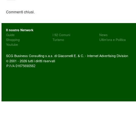
Commenti chiusi.
Il nostro Network
Guide
I 92 Comuni
News
Shopping
Turismo
Ultim'ora e Politica
Youtube
SCG Business Consulting s.a.s. di Giacomelli E. & C. - Internet Advertising Division
© 2001 - 2026 tutti i diritti riservati