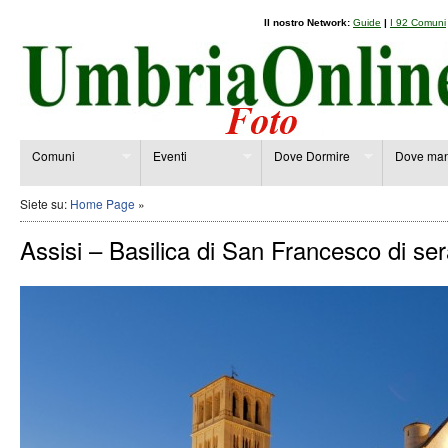
Il nostro Network:
Guide
|
I 92 Comuni
Comuni
Eventi
Dove Dormire
Dove man
Siete su:
Home Page
»
Assisi – Basilica di San Francesco di se